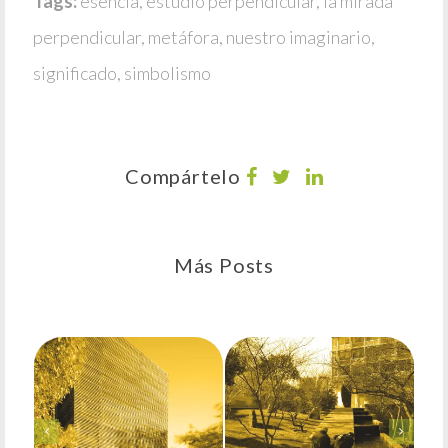
Tags:
esencia
,
estudio perpendicular
,
la mirada
perpendicular
,
metáfora
,
nuestro imaginario
,
significado
,
simbolismo
Compártelo
Más Posts