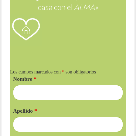
casa con el
ALMA»
Los campos marcados con
*
son obligatorios
Nombre
*
Apellido
*