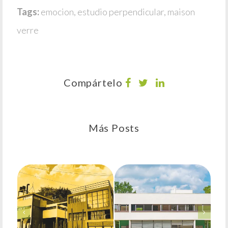
Tags:
emocion
,
estudio perpendicular
,
maison
verre
Compártelo
Más Posts